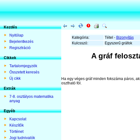
Kezdés
Nyitólap
Kategória:
Tétel -
Bizonyítás
Bejelentkezés
Kulcsszó:
Egyszerű gráfok
Regisztráció
A gráf felosz
Cikkek
Tartalomjegyzék
Összetett keresés
Új cikk
Ha egy véges gráf minden fokszáma páros, akk
osztható föl.
Extrák
7-8. osztályos matematika
anyag
Egyéb
Kapcsolat
Készítõk
Történet
Jogi tudnivalók