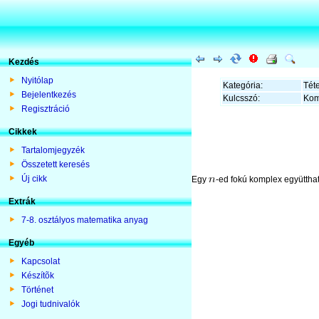
Kezdés
Nyitólap
Kategória:
Téte
Bejelentkezés
Kulcsszó:
Kom
Regisztráció
Cikkek
Tartalomjegyzék
Összetett keresés
Új cikk
Egy
-ed fokú komplex együtth
Extrák
7-8. osztályos matematika anyag
Egyéb
Kapcsolat
Készítõk
Történet
Jogi tudnivalók