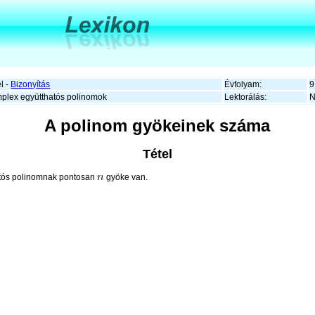
l -
Bizonyítás
Évfolyam:
9
plex együtthatós polinomok
Lektorálás:
N
A polinom gyökeinek száma
Tétel
atós polinomnak pontosan
gyöke van.