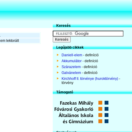
Keresés
.
em lektorált
Legújabb cikkek
Daniell-elem
- definíció
Akkumulátor
- definíció
Szárazelem
- definíció
Galvánelem
- definíció
Kirchhoff II. törvénye (huroktörvény)
-
törvény
Támogató