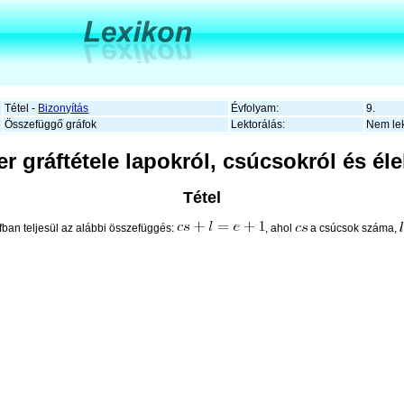
Tétel -
Bizonyítás
Évfolyam:
9.
Összefüggő gráfok
Lektorálás:
Nem lek
er gráftétele lapokról, csúcsokról és éle
Tétel
fban teljesül az alábbi összefüggés:
, ahol
a csúcsok száma,