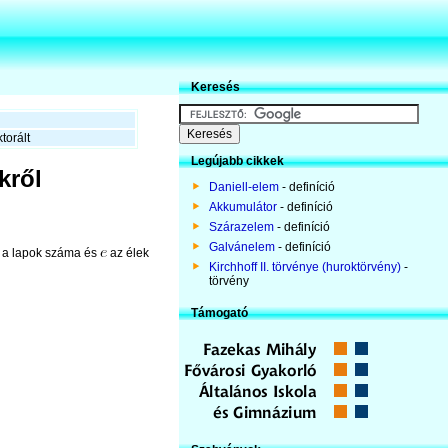
Keresés
torált
Legújabb cikkek
kről
Daniell-elem
- definíció
Akkumulátor
- definíció
Szárazelem
- definíció
Galvánelem
- definíció
a lapok száma és
az élek
Kirchhoff II. törvénye (huroktörvény)
-
törvény
Támogató