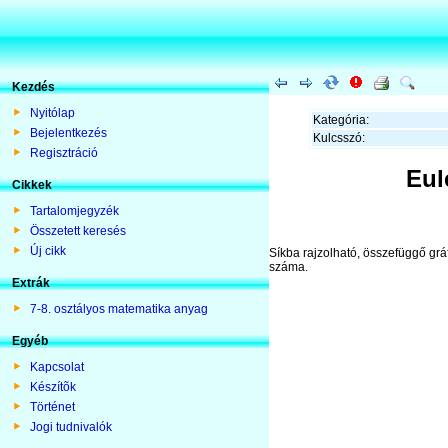
Kezdés
Nyitólap
Kategória:
Bejelentkezés
Kulcsszó:
Regisztráció
Eul
Cikkek
Tartalomjegyzék
Összetett keresés
Új cikk
Síkba rajzolható, összefüggő grá
száma.
Extrák
7-8. osztályos matematika anyag
Egyéb
Kapcsolat
Készítõk
Történet
Jogi tudnivalók