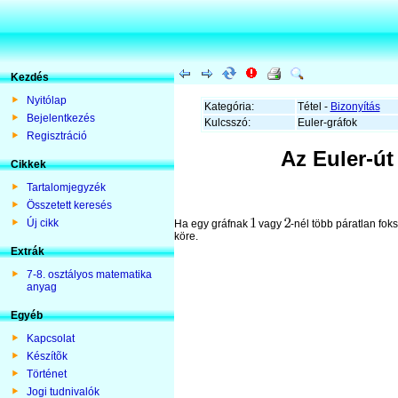
Kezdés
Nyitólap
Kategória:
Tétel -
Bizonyítás
Bejelentkezés
Kulcsszó:
Euler-gráfok
Regisztráció
Az Euler-út 
Cikkek
Tartalomjegyzék
Összetett keresés
Új cikk
Ha egy gráfnak
vagy
-nél több páratlan fok
köre.
Extrák
7-8. osztályos matematika
anyag
Egyéb
Kapcsolat
Készítõk
Történet
Jogi tudnivalók