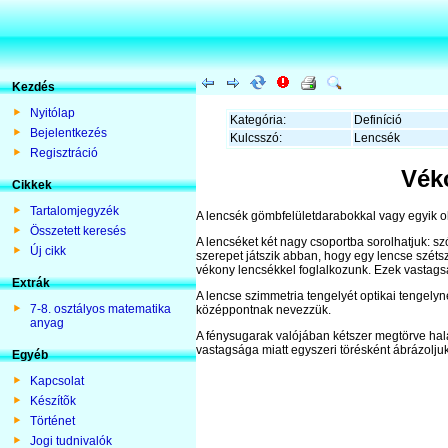
Kezdés
Nyitólap
Kategória:
Definíció
Bejelentkezés
Kulcsszó:
Lencsék
Regisztráció
Vék
Cikkek
Tartalomjegyzék
A lencsék gömbfelületdarabokkal vagy egyik old
Összetett keresés
A lencséket két nagy csoportba sorolhatjuk: s
Új cikk
szerepet játszik abban, hogy egy lencse széts
vékony lencsékkel foglalkozunk. Ezek vastag
Extrák
A lencse szimmetria tengelyét optikai tengelyne
7-8. osztályos matematika
középpontnak nevezzük.
anyag
A fénysugarak valójában kétszer megtörve ha
vastagsága miatt egyszeri törésként ábrázoljuk
Egyéb
Kapcsolat
Készítõk
Történet
Jogi tudnivalók