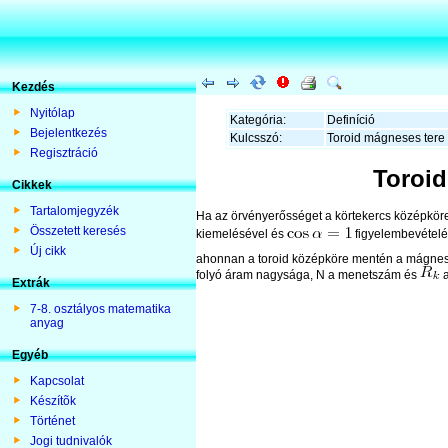
Kezdés
Nyitólap
Kategória:
Definíció
Bejelentkezés
Kulcsszó:
Toroid mágneses tere
Regisztráció
Toroid
Cikkek
Tartalomjegyzék
Ha az örvényerősséget a körtekercs középköre
Összetett keresés
kiemelésével és
figyelembevételév
Új cikk
ahonnan a toroid középköre mentén a mágne
folyó áram nagysága, N a menetszám és
a
Extrák
7-8. osztályos matematika
anyag
Egyéb
Kapcsolat
Készítõk
Történet
Jogi tudnivalók