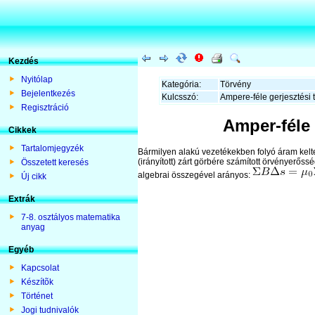
Kezdés
Nyitólap
Kategória:
Törvény
Bejelentkezés
Kulcsszó:
Ampere-féle gerjesztési 
Regisztráció
Amper-féle 
Cikkek
Tartalomjegyzék
Bármilyen alakú vezetékekben folyó áram kel
(irányított) zárt görbére számított örvényerőss
Összetett keresés
algebrai összegével arányos:
Új cikk
Extrák
7-8. osztályos matematika
anyag
Egyéb
Kapcsolat
Készítõk
Történet
Jogi tudnivalók