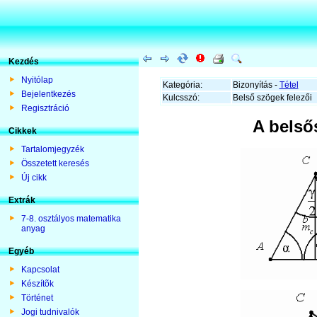
Kezdés
Nyitólap
Kategória:
Bizonyítás -
Tétel
Bejelentkezés
Kulcsszó:
Belső szögek felezői
Regisztráció
A belső
Cikkek
Tartalomjegyzék
Összetett keresés
Új cikk
Extrák
7-8. osztályos matematika
anyag
Egyéb
Kapcsolat
Készítõk
Történet
Jogi tudnivalók