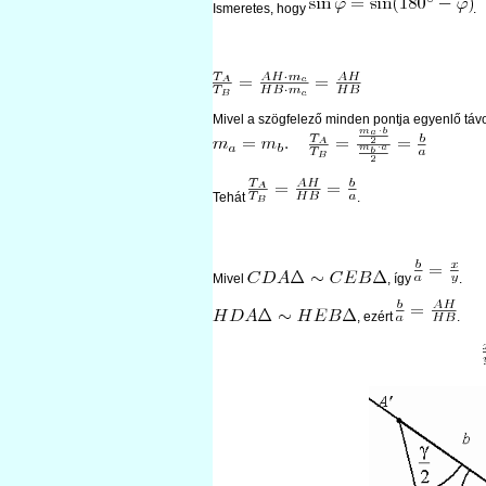
Ismeretes, hogy
.
Mivel a szögfelező minden pontja egyenlő távol
Tehát
.
Mivel
, így
.
, ezért
.