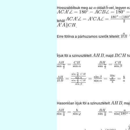
Hosszabbítsuk meg az
oldalt
-vel, legyen e
tehát
.
Erre fölírva a párhuzamos szelők tételét:
Írjuk föl a szinusztételt
, majd
há
Hasonlóan írjuk föl a szinusztételt
, ma